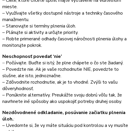
–
Ciele, ktoré chcete splniť majte vystavené na viditeľnom
mieste.
– Využívajte všetky dostupné nástroje a techniky časového
manažmentu.
– Stanovujte si termíny plnenia úloh.
– Plánujte si aktivity a určujte priority.
– Robte primerané odhady časovej náročnosti plnenia úlohy a
monitorujte pokrok.
Neschopnosť povedať ‘nie’
–
Počúvajte. Buďte si istý, že plne chápete o čo ste žiadaný.
– Povedzte nie. Ak je vaše rozhodnutie NIE, povedzte to
slušne, ale isto, jednoznačne.
– Zdôvodnite rozhodnutie, ak je to vhodné. Zvýši to vašu
dôveryhodnosť.
– Ponúknite alternatívy. Preukážte svoju dobrú vôľu tak, že
navrhnete iné spôsoby ako uspokojiť potreby druhej osoby.
Nezdôvodnené odkladanie, posúvanie začiatku plnenia
úloh.
:
– Uvedomte si, že vy máte situáciu pod kontrolou a vy musíte