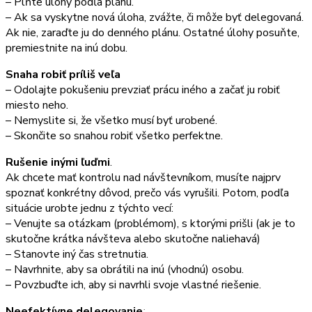
– Plňte úlohy podľa plánu.
– Ak sa vyskytne nová úloha, zvážte, či môže byť delegovaná.
Ak nie, zaraďte ju do denného plánu. Ostatné úlohy posuňte,
premiestnite na inú dobu.
Snaha robiť príliš veľa
– Odolajte pokušeniu prevziať prácu iného a začať ju robiť
miesto neho.
– Nemyslite si, že všetko musí byť urobené.
– Skončite so snahou robiť všetko perfektne.
Rušenie inými ľuďmi
.
Ak chcete mať kontrolu nad návštevníkom, musíte najprv
spoznať konkrétny dôvod, prečo vás vyrušili. Potom, podľa
situácie urobte jednu z týchto vecí:
– Venujte sa otázkam (problémom), s ktorými prišli (ak je to
skutočne krátka návšteva alebo skutočne naliehavá)
– Stanovte iný čas stretnutia.
– Navrhnite, aby sa obrátili na inú (vhodnú) osobu.
– Povzbuďte ich, aby si navrhli svoje vlastné riešenie.
Neefektívne delegovanie
: