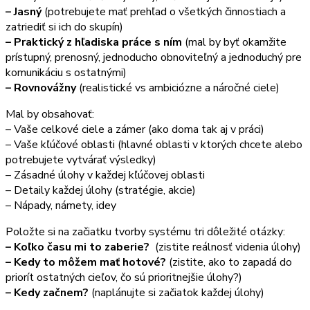
– Jasný
(potrebujete mať prehľad o všetkých činnostiach a
zatriediť si ich do skupín)
– Praktický z hľadiska práce s ním
(mal by byť okamžite
prístupný, prenosný, jednoducho obnoviteľný a jednoduchý pre
komunikáciu s ostatnými)
– Rovnovážny
(realistické vs ambiciózne a náročné ciele)
Mal by obsahovať:
– Vaše celkové ciele a zámer (ako doma tak aj v práci)
– Vaše kľúčové oblasti (hlavné oblasti v ktorých chcete alebo
potrebujete vytvárať výsledky)
– Zásadné úlohy v každej kľúčovej oblasti
– Detaily každej úlohy (stratégie, akcie)
– Nápady, námety, idey
Položte si na začiatku tvorby systému tri dôležité otázky:
– Koľko času mi to zaberie?
(zistite reálnosť videnia úlohy)
– Kedy to môžem mať hotové?
(zistite, ako to zapadá do
priorít ostatných cieľov, čo sú prioritnejšie úlohy?)
– Kedy začnem?
(naplánujte si začiatok každej úlohy)