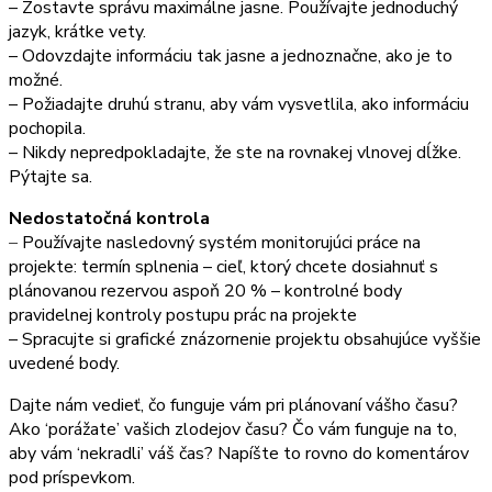
– Zostavte správu maximálne jasne. Používajte jednoduchý
jazyk, krátke vety.
– Odovzdajte informáciu tak jasne a jednoznačne, ako je to
možné.
– Požiadajte druhú stranu, aby vám vysvetlila, ako informáciu
pochopila.
– Nikdy nepredpokladajte, že ste na rovnakej vlnovej dĺžke.
Pýtajte sa.
Nedostatočná kontrola
–
Používajte nasledovný systém monitorujúci práce na
projekte: termín splnenia – cieľ, ktorý chcete dosiahnuť s
plánovanou rezervou aspoň 20 % – kontrolné body
pravidelnej kontroly postupu prác na projekte
– Spracujte si grafické znázornenie projektu obsahujúce vyššie
uvedené body.
Dajte nám vedieť, čo funguje vám pri plánovaní vášho času?
Ako ‘porážate’ vašich zlodejov času? Čo vám funguje na to,
aby vám ‘nekradli’ váš čas? Napíšte to rovno do komentárov
pod príspevkom.