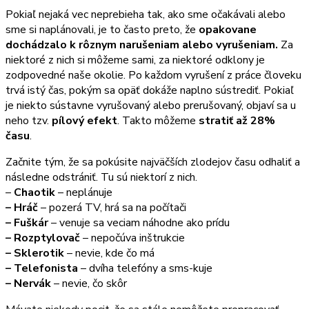
Pokiaľ nejaká vec neprebieha tak, ako sme očakávali alebo
sme si naplánovali, je to často preto, že
opakovane
dochádzalo k rôznym narušeniam alebo vyrušeniam.
Za
niektoré z nich si môžeme sami, za niektoré odklony je
zodpovedné naše okolie. Po každom vyrušení z práce človeku
trvá istý čas, pokým sa opäť dokáže naplno sústrediť. Pokiaľ
je niekto sústavne vyrušovaný alebo prerušovaný, objaví sa u
neho tzv.
pílový efekt
. Takto môžeme
stratiť až 28%
času
.
Začnite tým, že sa pokúsite najväčších zlodejov času odhaliť a
následne odstrániť. Tu sú niektorí z nich.
–
Chaotik
– neplánuje
– Hráč
– pozerá TV, hrá sa na počítači
– Fuškár
– venuje sa veciam náhodne ako prídu
– Rozptylovač
– nepočúva inštrukcie
– Sklerotik
– nevie, kde čo má
– Telefonista
– dvíha telefóny a sms-kuje
– Nervák
– nevie, čo skôr