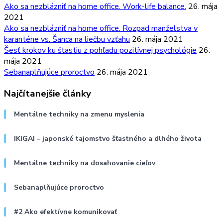
Ako sa nezblázniť na home office. Work-life balance.
26. mája
2021
Ako sa nezblázniť na home office. Rozpad manželstva v
karanténe vs. Šanca na liečbu vzťahu
26. mája 2021
Šesť krokov ku šťastiu z pohľadu pozitívnej psychológie
26.
mája 2021
Sebanaplňujúce proroctvo
26. mája 2021
Najčítanejšie články
Mentálne techniky na zmenu myslenia
IKIGAI – japonské tajomstvo šťastného a dlhého života
Mentálne techniky na dosahovanie cieľov
Sebanaplňujúce proroctvo
#2 Ako efektívne komunikovať