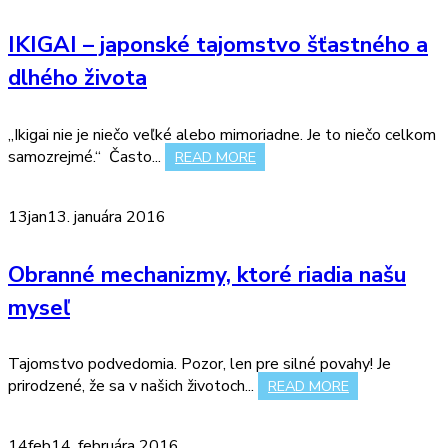
IKIGAI – japonské tajomstvo šťastného a
dlhého života
„Ikigai nie je niečo veľké alebo mimoriadne. Je to niečo celkom
samozrejmé.“ Často...
READ MORE
13
jan
13. januára 2016
Obranné mechanizmy, ktoré riadia našu
myseľ
Tajomstvo podvedomia. Pozor, len pre silné povahy! Je
prirodzené, že sa v našich životoch...
READ MORE
14
feb
14. februára 2016