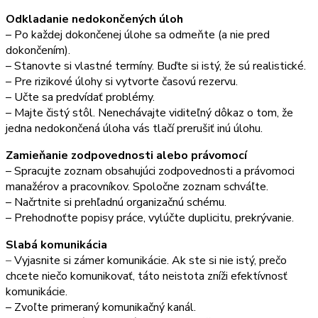
Odkladanie nedokončených úloh
– Po každej dokončenej úlohe sa odmeňte (a nie pred
dokončením).
– Stanovte si vlastné termíny. Buďte si istý, že sú realistické.
– Pre rizikové úlohy si vytvorte časovú rezervu.
– Učte sa predvídať problémy.
– Majte čistý stôl. Nenechávajte viditeľný dôkaz o tom, že
jedna nedokončená úloha vás tlačí prerušiť inú úlohu.
Zamieňanie zodpovednosti alebo právomocí
– Spracujte zoznam obsahujúci zodpovednosti a právomoci
manažérov a pracovníkov. Spoločne zoznam schváľte.
– Načrtnite si prehľadnú organizačnú schému.
– Prehodnoťte popisy práce, vylúčte duplicitu, prekrývanie.
Slabá komunikácia
–
Vyjasnite si zámer komunikácie. Ak ste si nie istý, prečo
chcete niečo komunikovať, táto neistota zníži efektívnosť
komunikácie.
– Zvoľte primeraný komunikačný kanál.