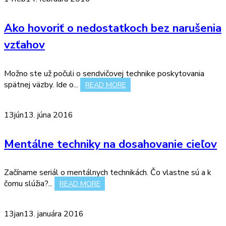
Ako hovoriť o nedostatkoch bez narušenia
vzťahov
Možno ste už počuli o sendvičovej technike poskytovania
spätnej väzby. Ide o...
READ MORE
13
jún
13. júna 2016
Mentálne techniky na dosahovanie cieľov
Začíname seriál o mentálnych technikách. Čo vlastne sú a k
čomu slúžia?...
READ MORE
13
jan
13. januára 2016