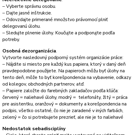
– Vyberte správnu osobu.
– Dajte jasné inštrukcie.
– Odovzdajte primerané množstvo právomocí plniť
delegovanú úlohu.
– Sledujte plnenie úlohy. Koučujte a podporujte podľa
potreby.
Osobná dezorganizácia
.
Vytvorte nasledovný podporný systém organizácie práce:
– Nájdite si miesto pre každý kus papiera, ktorý v daný deň
pravdepodobne použijete. Na papieroch môžu byť úlohy na
tento deň, môže to byť korešpondencia na vybavenie, odkazy
od kolegov, obchodných partnerov, atď.
– Papiere založte do farebných zakladačov podľa kľúča:
červený = naliehavé úlohy, modrý = telefonáty, žltý = práca
pre asistentku, oranžový = dokumenty a korešpondencia na
podpis, všetko ostatné, čo nie je zaradené v iných farbách,
zelený = čo si potrebujete prezrieť, ale nie je to naliehavé
Nedostatok sebadisciplíny