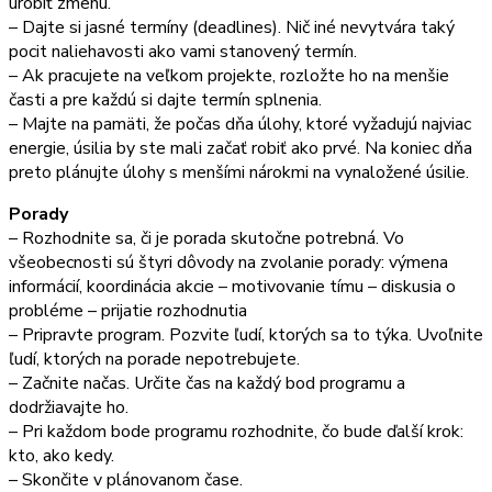
urobiť zmenu.
– Dajte si jasné termíny (deadlines). Nič iné nevytvára taký
pocit naliehavosti ako vami stanovený termín.
– Ak pracujete na veľkom projekte, rozložte ho na menšie
časti a pre každú si dajte termín splnenia.
– Majte na pamäti, že počas dňa úlohy, ktoré vyžadujú najviac
energie, úsilia by ste mali začať robiť ako prvé. Na koniec dňa
preto plánujte úlohy s menšími nárokmi na vynaložené úsilie.
Porady
– Rozhodnite sa, či je porada skutočne potrebná. Vo
všeobecnosti sú štyri dôvody na zvolanie porady: výmena
informácií, koordinácia akcie – motivovanie tímu – diskusia o
probléme – prijatie rozhodnutia
– Pripravte program. Pozvite ľudí, ktorých sa to týka. Uvoľnite
ľudí, ktorých na porade nepotrebujete.
– Začnite načas. Určite čas na každý bod programu a
dodržiavajte ho.
– Pri každom bode programu rozhodnite, čo bude ďalší krok:
kto, ako kedy.
– Skončite v plánovanom čase.