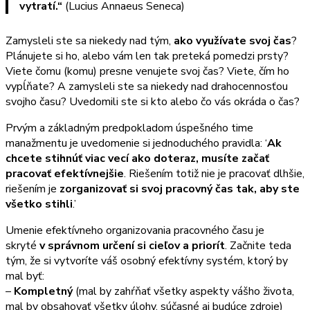
vytratí.“
(Lucius Annaeus Seneca)
Zamysleli ste sa niekedy nad tým,
ako využívate svoj čas
?
Plánujete si ho, alebo vám len tak preteká pomedzi prsty?
Viete čomu (komu) presne venujete svoj čas? Viete, čím ho
vypĺňate? A zamysleli ste sa niekedy nad drahocennosťou
svojho času? Uvedomili ste si kto alebo čo vás okráda o čas?
Prvým a základným predpokladom úspešného time
manažmentu je uvedomenie si jednoduchého pravidla: ‘
Ak
chcete stihnúť viac vecí ako doteraz, musíte začať
pracovať efektívnejšie
. Riešením totiž nie je pracovať dlhšie,
riešením je
zorganizovať si svoj pracovný čas tak, aby ste
všetko stihli
.’
Umenie efektívneho organizovania pracovného času je
skryté
v správnom určení si cieľov a priorít
. Začnite teda
tým, že si vytvoríte váš osobný efektívny systém, ktorý by
mal byť:
–
Kompletný
(mal by zahŕňať všetky aspekty vášho života,
mal by obsahovať všetky úlohy, súčasné aj budúce zdroje)