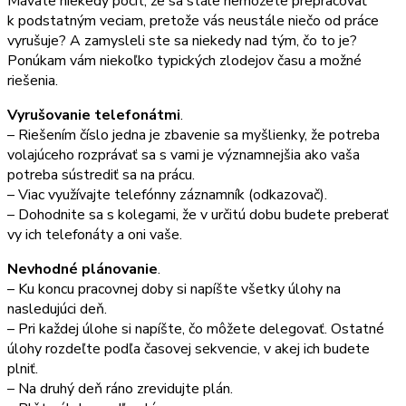
Mávate niekedy pocit, že sa stále nemôžete prepracovať
k podstatným veciam, pretože vás neustále niečo od práce
vyrušuje? A zamysleli ste sa niekedy nad tým, čo to je?
Ponúkam vám niekoľko typických zlodejov času a možné
riešenia.
Vyrušovanie telefonátmi
.
– Riešením číslo jedna je zbavenie sa myšlienky, že potreba
volajúceho rozprávať sa s vami je významnejšia ako vaša
potreba sústrediť sa na prácu.
– Viac využívajte telefónny záznamník (odkazovač).
– Dohodnite sa s kolegami, že v určitú dobu budete preberať
vy ich telefonáty a oni vaše.
Nevhodné plánovanie
.
– Ku koncu pracovnej doby si napíšte všetky úlohy na
nasledujúci deň.
– Pri každej úlohe si napíšte, čo môžete delegovať. Ostatné
úlohy rozdeľte podľa časovej sekvencie, v akej ich budete
plniť.
– Na druhý deň ráno zrevidujte plán.