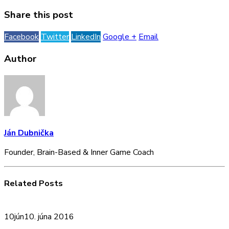
Share this post
Facebook
Twitter
LinkedIn
Google +
Email
Author
Ján Dubnička
Founder, Brain-Based & Inner Game Coach
Related
Posts
10
jún
10. júna 2016