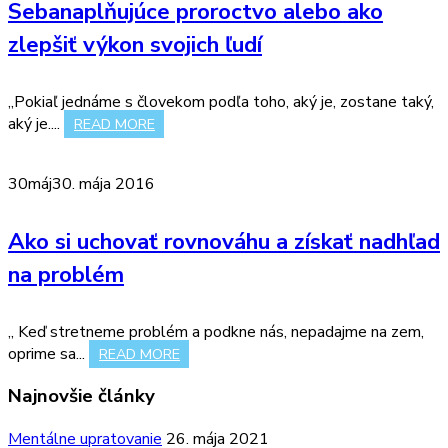
Sebanaplňujúce proroctvo alebo ako
zlepšiť výkon svojich ľudí
„Pokiaľ jednáme s človekom podľa toho, aký je, zostane taký,
aký je....
READ MORE
30
máj
30. mája 2016
Ako si uchovať rovnováhu a získať nadhľad
na problém
„ Keď stretneme problém a podkne nás, nepadajme na zem,
oprime sa...
READ MORE
Najnovšie články
Mentálne upratovanie
26. mája 2021