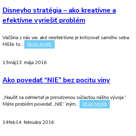
Disneyho stratégia – ako kreatívne a
efektívne vyriešiť problém
Väčšina z nás vie, aké neefektívne je kritizovať samého seba.
Môže to...
READ MORE
13
máj
13. mája 2016
Ako povedať “NIE” bez pocitu viny
„Naučiť sa odmietať je prirodzenou súčasťou nášho vývoja.“
Máte problém povedať „NIE“ iným...
READ MORE
14
feb
14. februára 2016