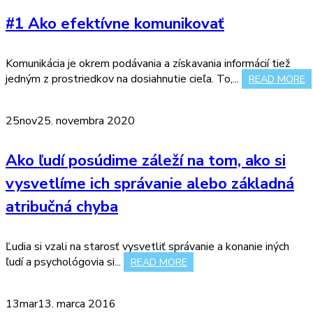
#1 Ako efektívne komunikovať
Komunikácia je okrem podávania a získavania informácií tiež
jedným z prostriedkov na dosiahnutie cieľa. To,...
READ MORE
25
nov
25. novembra 2020
Ako ľudí posúdime záleží na tom, ako si
vysvetlíme ich správanie alebo základná
atribučná chyba
Ľudia si vzali na starosť vysvetliť správanie a konanie iných
ľudí a psychológovia si...
READ MORE
13
mar
13. marca 2016