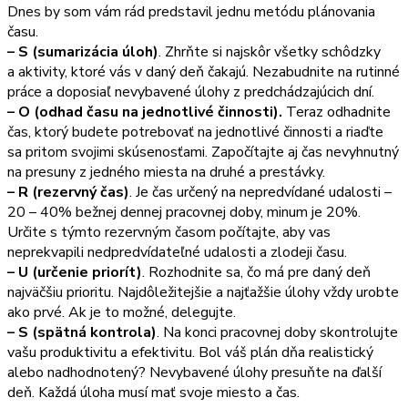
Dnes by som vám rád predstavil jednu metódu plánovania
času.
– S (sumarizácia úloh)
. Zhrňte si najskôr všetky schôdzky
a aktivity, ktoré vás v daný deň čakajú. Nezabudnite na rutinné
práce a doposiaľ nevybavené úlohy z predchádzajúcich dní.
– O (odhad času na jednotlivé činnosti).
Teraz odhadnite
čas, ktorý budete potrebovať na jednotlivé činnosti a riaďte
sa pritom svojimi skúsenosťami. Započítajte aj čas nevyhnutný
na presuny z jedného miesta na druhé a prestávky.
– R (rezervný čas)
. Je čas určený na nepredvídané udalosti –
20 – 40% bežnej dennej pracovnej doby, minum je 20%.
Určite s týmto rezervným časom počítajte, aby vas
neprekvapili nedpredvídateľné udalosti a zlodeji času.
– U (určenie priorít)
. Rozhodnite sa, čo má pre daný deň
najväčšiu prioritu. Najdôležitejšie a najťažšie úlohy vždy urobte
ako prvé. Ak je to možné, delegujte.
– S (spätná kontrola)
. Na konci pracovnej doby skontrolujte
vašu produktivitu a efektivitu. Bol váš plán dňa realistický
alebo nadhodnotený? Nevybavené úlohy presuňte na ďalší
deň. Každá úloha musí mať svoje miesto a čas.