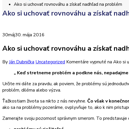
Ako si uchovať rovnováhu a získať nadhľad na problém
Ako si uchovať rovnováhu a získať nad
30
máj
30. mája 2016
Ako si uchovať rovnováhu a získať nad
By
Ján Dubnička
Uncategorized
Komentáre vypnuté
na Ako si 
„ Keď stretneme problém a podkne nás, nepadajme 
Určite mi dáte za pravdu, ak poviem, že problémy sú jednoducho
problém, diléma alebo výzva.
Ťažkostiam života sa nikto z nás nevyhne.
Čo však v konečno
ako sa na problémy pozeráme, ovplyvňuje to, ako k nim pristup
Zamerajte svoju pozornosť správnym smerom. To predstavuje os