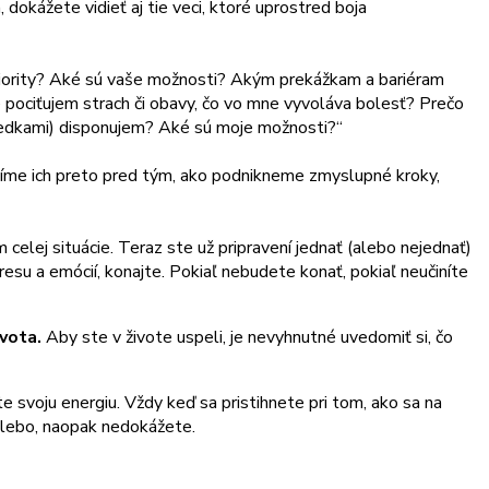
okážete vidieť aj tie veci, ktoré uprostred boja
priority? Aké sú vaše možnosti? Akým prekážkam a bariéram
že pociťujem strach či obavy, čo vo mne vyvoláva bolesť? Prečo
riedkami) disponujem? Aké sú moje možnosti?“
íme ich preto pred tým, ako podnikneme zmyslupné kroky,
celej situácie. Teraz ste už pripravení jednať (alebo nejednať)
u a emócií, konajte. Pokiaľ nebudete konať, pokiaľ neučiníte
vota.
Aby ste v živote uspeli, je nevyhnutné uvedomiť si, čo
te svoju energiu. Vždy keď sa pristihnete pri tom, ako sa na
 alebo, naopak nedokážete.