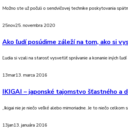
Možno ste už počuli o sendvičovej technike poskytovania spätne
25
nov
25. novembra 2020
Ako ľudí posúdime záleží na tom, ako si vy
Ľudia si vzali na starosť vysvetliť správanie a konanie iných ľudí
13
mar
13. marca 2016
IKIGAI – japonské tajomstvo šťastného a d
„Ikigai nie je niečo veľké alebo mimoriadne. Je to niečo celkom
13
jan
13. januára 2016