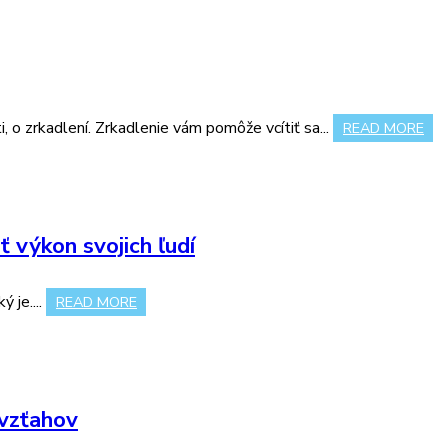
 o zrkadlení. Zrkadlenie vám pomôže vcítiť sa...
READ MORE
 výkon svojich ľudí
 je....
READ MORE
 vzťahov