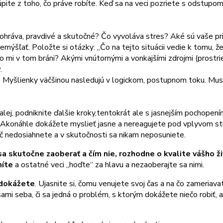
e z toho, čo práve robíte. Keď sa na veci pozriete s odstupom, d
 odohráva, pravdivé a skutočné? Čo vyvoláva stres? Aké sú vaše 
remýšľať. Položte si otázky: „Čo na tejto situácii vedie k tomu, 
 mi v tom bráni? Akými vnútornými a vonkajšími zdrojmi (prost
y
.
 Myšlienky väčšinou nasledujú v logickom, postupnom toku. Mus
ej, podniknite ďalšie kroky,tentokrát ale s jasnejším pochopením 
konáhle dokážete myslieť jasne a nereagujete pod vplyvom stres
ič nedosiahnete a v skutočnosti sa nikam neposuniete.
a skutočne zaoberať a čím nie, rozhodne o kvalite vášho ži
níte
a ostatné veci „hoďte“ za hlavu a nezaoberajte sa nimi.
nedokážete
. Ujasnite si, čomu venujete svoj čas a na čo zameriava
sami seba, či sa jedná o problém, s ktorým dokážete niečo robiť,