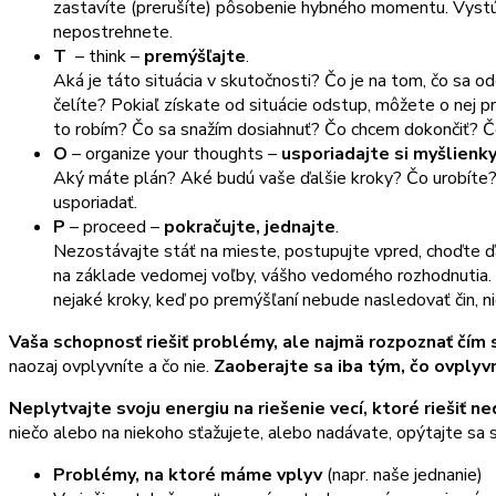
zastavíte (prerušíte) pôsobenie hybného momentu. Vystúpit
nepostrehnete.
T
– think –
premýšľajte
.
Aká je táto situácia v skutočnosti? Čo je na tom, čo sa
čelíte? Pokiaľ získate od situácie odstup, môžete o nej p
to robím? Čo sa snažím dosiahnuť? Čo chcem dokončiť? Čo
O
– organize your thoughts –
usporiadajte si myšlienk
Aký máte plán? Aké budú vaše ďalšie kroky? Čo urobíte?
usporiadať.
P
– proceed –
pokračujte, jednajte
.
Nezostávajte stáť na mieste, postupujte vpred, choďte ďal
na základe vedomej voľby, vášho vedomého rozhodnutia. A
nejaké kroky, keď po premýšľaní nebude nasledovať čin, n
Vaša schopnosť riešiť problémy, ale najmä rozpoznať čím s
naozaj ovplyvníte a čo nie.
Zaoberajte sa iba tým, čo ovplyv
Neplytvajte svoju energiu na riešenie vecí, ktoré riešiť 
niečo alebo na niekoho sťažujete, alebo nadávate, opýtajte sa 
Problémy, na ktoré máme vplyv
(napr. naše jednanie)