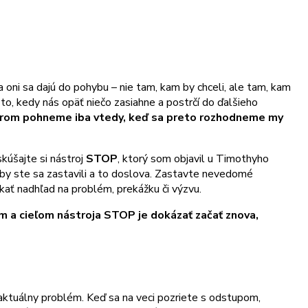
e a oni sa dajú do pohybu – nie tam, kam by chceli, ale tam, kam
 to, kedy nás opäť niečo zasiahne a postrčí do ďalšieho
smerom pohneme iba vtedy, keď sa preto rozhodneme my
kúšajte si nástroj
STOP
, ktorý som objavil u Timothyho
 aby ste sa zastavili a to doslova. Zastavte nevedomé
ať nadhľad na problém, prekážku či výzvu.
 a cieľom nástroja STOP je dokázať začať znova,
j aktuálny problém. Keď sa na veci pozriete s odstupom,