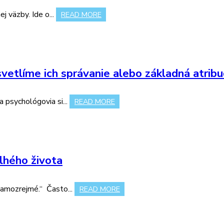
j väzby. Ide o...
READ MORE
svetlíme ich správanie alebo základná atrib
 a psychológovia si...
READ MORE
lhého života
 samozrejmé.“ Často...
READ MORE