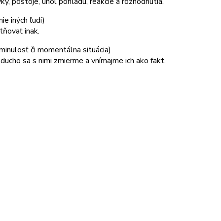
y, postoje, uhol pohľadu, reakcie a rozhodnutia.
nie iných ľudí)
tňovať inak.
 minulosť či momentálna situácia)
noducho sa s nimi zmierme a vnímajme ich ako fakt.