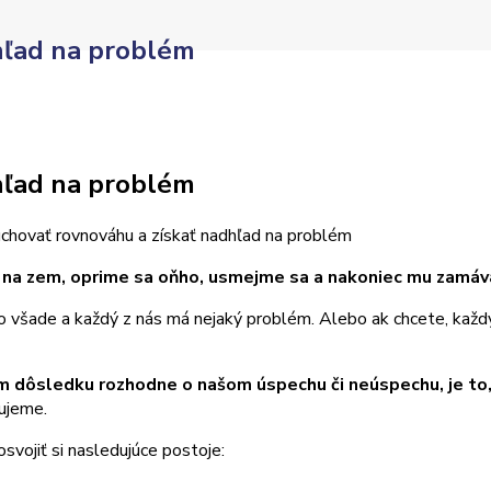
hľad na problém
hľad na problém
uchovať rovnováhu a získať nadhľad na problém
na zem, oprime sa oňho, usmejme sa a nakoniec mu zamáv
 všade a každý z nás má nejaký problém. Alebo ak chcete, každý z
m dôsledku rozhodne o našom úspechu či neúspechu, je to
ujeme.
vojiť si nasledujúce postoje: