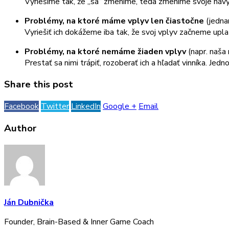
Vyriešime tak, že „sa“ zmeníme, teda zmeníme svoje návyk
Problémy, na ktoré máme vplyv len čiastočne
(jedna
Vyriešiť ich dokážeme iba tak, že svoj vplyv začneme upla
Problémy, na ktoré nemáme žiaden vplyv
(napr. naša
Prestať sa nimi trápiť, rozoberať ich a hľadať vinníka. Jed
Share this post
Facebook
Twitter
LinkedIn
Google +
Email
Author
Ján Dubnička
Founder, Brain-Based & Inner Game Coach