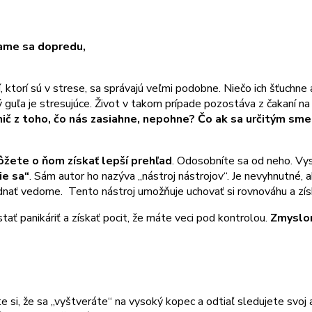
ame sa dopredu,
udí, ktorí sú v strese, sa správajú veľmi podobne. Niečo ich šťuchn
ý guľa je stresujúce. Život v takom prípade pozostáva z čakaní na
 nič z toho, čo nás zasiahne, nepohne? Čo ak sa určitým 
žete o ňom získať lepší prehľad
. Odosobníte sa od neho. Vys
e sa“
. Sám autor ho nazýva „nástroj nástrojov“. Je nevyhnutné,
nať vedome. Tento nástroj umožňuje uchovať si rovnováhu a získ
 panikáriť a získať pocit, že máte veci pod kontrolou.
Zmyslom
e si, že sa „vyštveráte“ na vysoký kopec a odtiaľ sledujete svo