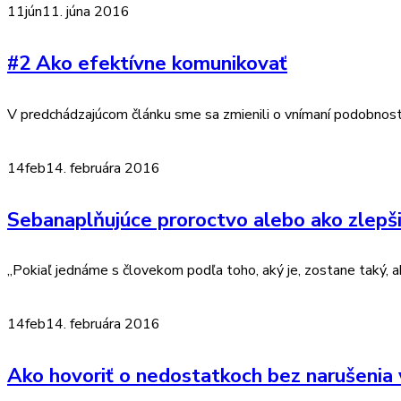
11
jún
11. júna 2016
#2 Ako efektívne komunikovať
V predchádzajúcom článku sme sa zmienili o vnímaní podobnosti,
14
feb
14. februára 2016
Sebanaplňujúce proroctvo alebo ako zlepšiť
„Pokiaľ jednáme s človekom podľa toho, aký je, zostane taký, aký
14
feb
14. februára 2016
Ako hovoriť o nedostatkoch bez narušenia