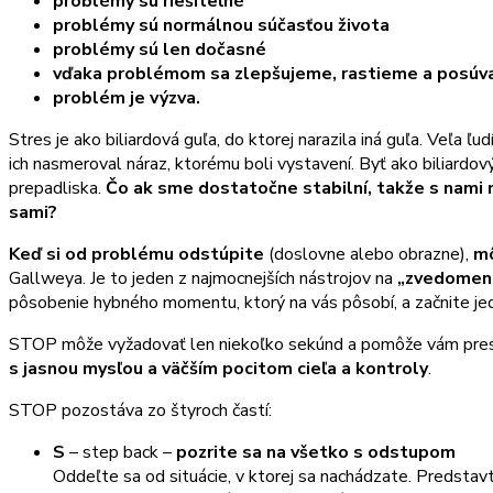
problém
y
sú riešiteľné
problémy sú normálnou súčasťou života
problém
y
sú len dočasné
vďaka problémom sa zlepšujeme, rastieme a posúv
problém je výzva.
Stres je ako biliardová guľa, do ktorej narazila iná guľa. Veľa ľ
ich nasmeroval náraz, ktorému boli vystavení. Byť ako biliardov
prepadliska.
Čo ak sme dostatočne stabilní, takže s nami
sami?
Keď si od problému odstúpite
(doslovne alebo obrazne),
mô
Gallweya. Je to jeden z najmocnejších nástrojov na
„zvedomeni
pôsobenie hybného momentu, ktorý na vás pôsobí, a začnite jed
STOP môže vyžadovať len niekoľko sekúnd a pomôže vám prestať
s jasnou mysľou a väčším pocitom cieľa a kontroly
.
STOP pozostáva zo štyroch častí:
S
– step back –
pozrite sa na všetko s odstupom
Oddeľte sa od situácie, v ktorej sa nachádzate. Predstavt