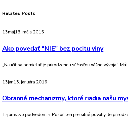
Related
Posts
13
máj
13. mája 2016
Ako povedať “NIE” bez pocitu viny
„Naučiť sa odmietať je prirodzenou súčasťou nášho vývoja.“ Má
13
jan
13. januára 2016
Obranné mechanizmy, ktoré riadia našu my
Tajomstvo podvedomia. Pozor, len pre silné povahy! Je prirodzen