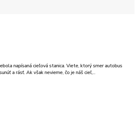
ebola napísaná cieľová stanica. Viete, ktorý smer autobus
úť a rásť. Ak však nevieme, čo je náš cieľ,...