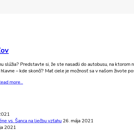
ľov
u slúžia? Predstavte si, že ste nasadli do autobusu, na ktorom n
hlavne – kde skončí? Mať ciele je možnosť sa v našom živote posun
ead more...
 2021
ne vs. Šanca na liečbu vzťahu
26. mája 2021
ja 2021