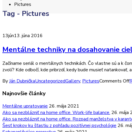
Pictures
Tag - Pictures
13
jún
13. júna 2016
Mentálne techniky na dosahovanie cie
Začíname seriál o mentálnych technikách. Čo vlastne sú a k čom
zvolí? Kde odbočí, kde pribrzdí, kedy bude musieť natankovať, a 
By
Ján Dubnička
Uncategorized
Gallery
,
Pictures
Comments Off
R
Najnovšie články
Mentálne upratovanie
26. mája 2021
Ako sa nezblázniť na home office. Work-life balance.
26. mája
Ako sa nezblázniť na home office. Rozpad manželstva v karanté
Šesť krokov ku šťastiu z pohľadu pozitívnej psychológie
26. má