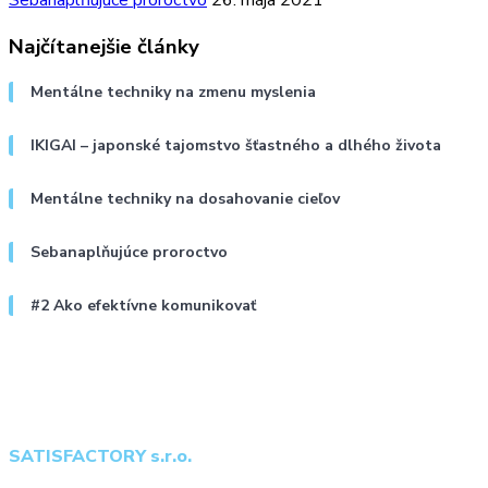
Sebanaplňujúce proroctvo
26. mája 2021
Najčítanejšie články
Mentálne techniky na zmenu myslenia
IKIGAI – japonské tajomstvo šťastného a dlhého života
Mentálne techniky na dosahovanie cieľov
Sebanaplňujúce proroctvo
#2 Ako efektívne komunikovať
SATISFACTORY s.r.o.