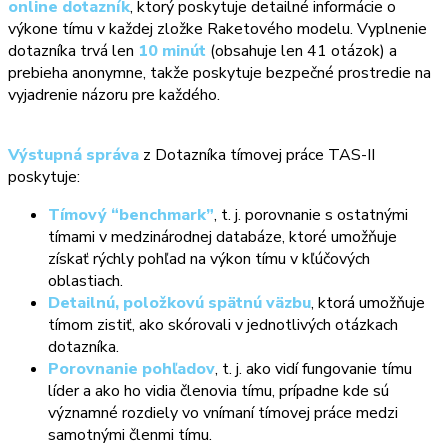
online dotazník
, ktorý poskytuje detailné informácie o
výkone tímu v každej zložke Raketového modelu. Vyplnenie
dotazníka trvá len
10 minút
(obsahuje len 41 otázok) a
prebieha anonymne, takže poskytuje bezpečné prostredie na
vyjadrenie názoru pre každého.
Výstupná správa
z Dotazníka tímovej práce TAS-II
poskytuje:
Tímový “benchmark”
, t. j. porovnanie s ostatnými
tímami v medzinárodnej databáze, ktoré umožňuje
získať rýchly pohľad na výkon tímu v kľúčových
oblastiach.
Detailnú, položkovú spätnú väzbu
, ktorá umožňuje
tímom zistiť, ako skórovali v jednotlivých otázkach
dotazníka.
Porovnanie pohľadov
, t. j. ako vidí fungovanie tímu
líder a ako ho vidia členovia tímu, prípadne kde sú
významné rozdiely vo vnímaní tímovej práce medzi
samotnými členmi tímu.