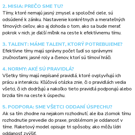
2. MISIA: PREČO SME TU?
Tímy, ktoré nemajú jasný zmysel a spoločné ciele, sú
odsúdené k zániku. Nastavenie konkrétnych a merateľných
tímových cieľov, ako aj dohoda o tom, ako sa bude merať
pokrok v nich, je ďalší míľnik na ceste k efektívnemu tímu.
3. TALENT: MÁME TALENT, KTORÝ POTREBUJEME?
Efektívne tímy majú správny počet ľudí so správnymi
zručnosťami, jasné roly a členov, ktorí sú tímoví hráči.
4. NORMY: AKÉ SÚ PRAVIDLÁ?
Všetky tímy majú nepísané pravidlá, ktoré ovplyvňujú ich
prácu a interakciu. Kľúčová otázka znie, či o pravidlách vedia
všetci, či ich dodržujú a nakoľko tieto pravidlá podporujú alebo
brzdia tím na ceste k úspechu.
5. PODPORA: SME VŠETCI ODDANÍ ÚSPECHU?
Ak sa tím zhodne na nejakom rozhodnutí, ale iba zlomok tímu
rozhodnutie prevedie do praxe, problémom je oddanosť v
tíme. Raketový model opisuje tri spôsoby, ako môžu lídri
oddanosť zvýšiť.