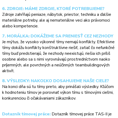
6. ZDROJE: MÁME ZDROJE, KTORÉ POTREBUJEME?
Zdroje zahŕňajú peniaze, nábytok, priestor, techniku a ďalšie
materiálne potreby, ale aj nemateriálne veci ako právomoci
alebo kompetencie.
7. MORÁLKA: DOKÁŽEME SA PRENIESŤ CEZ NEZHODY
Je mýtus, že vysoko výkonné tímy nemajú konflikty. Efektívne
tímy dokážu konflikty konštruktívne riešiť, zatiaľ čo nefunkčné
tímy buď predstierajú, že nezhody neexistujú, riešia ich príliš
osobne alebo sa s nimi vyrovnávajú prostredníctvom naoko
príjemných, ale povrchných a neúčinných teambuildingových
aktivít.
8. VÝSLEDKY: NAKOĽKO DOSAHUJEME NAŠE CIELE?
Na konci dňa sú tu tímy preto, aby prinášali výsledky. Kľúčom
k hodnoteniu tímov je porovnať výkon tímu s tímovými cieľmi,
konkurenciou či očakávaniami zákazníkov.
Dotazník tímovej práce:
Dotazník tímovej práce TAS-II je