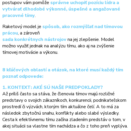
postupov vám pomôže
správne uchopiť pozíciu lídra a
vytvárať dlhodobé výkonné, úspešné a angažované
pracovné tímy
.
Raketový model je
spôsob, ako rozmýšľať nad tímovou
prácou
, a zároveň
sada konkrétnych nástrojov
na jej zlepšenie. Model
možno využiť jednak na analýzu tímu, ako aj na zvýšenie
tímovej motivácie a výkonu
.
8 kľúčových oblastí a otázok, na ktoré musí každý tím
poznať odpovede:
1. KONTEXT: AKÉ SÚ NAŠE PREDPOKLADY?
Až príliš často sa stáva, že členovia tímov majú rozličné
predstavy o svojich zákazníkoch, konkurencii, podnikateľskom
prostredí či výzvách, ktorým tím aktuálne čelí. A to má za
následok zbytočnú snahu, konflikty alebo slabé výsledky.
Cesta k efektívnemu tímu začína zladením predstáv o tom, v
akej situácii sa vlastne tím nachádza a čo z toho preň vyplýva.