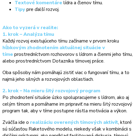
Textové komentáre
lídra a členov tímu.
Tipy
pre ďalší rozvoj.
Ako to vyzerá v realite:
1. krok – Analýza tímu
Každý rozvoj existujúceho tímu začíname v prvom kroku
hĺbkovým zhodnotením aktuálnej situácie v
tíme
prostredníctvom rozhovorov s lídrom a členmi jeho tímu,
alebo prostredníctvom Dotazníka tímovej práce.
Oba spôsoby nám pomáhajú zistiť viac o fungovaní tímu, a to
najmä jeho silných a rozvojových oblastiach.
2. krok – Na mieru šitý rozvojový program
Po zhodnotení situácie úzko spolupracujeme s lídrom, ako aj
celým tímom a pomáhame im pripraviť na mieru šitý rozvojový
program tak, aby v tíme postupne rástla motivácia a výkon.
Zväčša ide o
realizáciu overených tímových aktivít
, ktoré
sú súčasťou Raketového modelu, niekedy však v kombinácii s
ďalšími prístupmi, ako napríklad facilitovaná diskusia, tímový